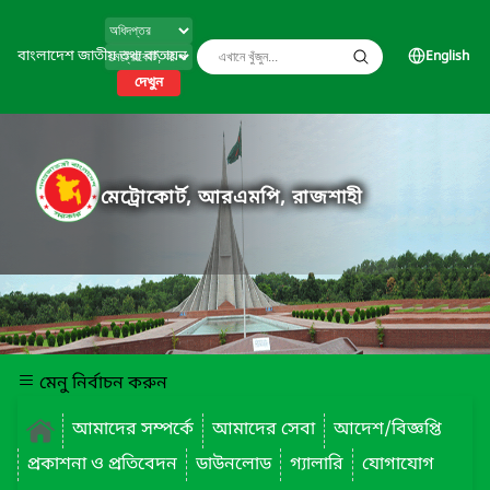
বাংলাদেশ জাতীয় তথ্য বাতায়ন
English
দেখুন
মেট্রোকোর্ট, আরএমপি, রাজশাহী
মেনু নির্বাচন করুন
আমাদের সম্পর্কে
আমাদের সেবা
আদেশ/বিজ্ঞপ্তি
প্রকাশনা ও প্রতিবেদন
ডাউনলোড
গ্যালারি
যোগাযোগ