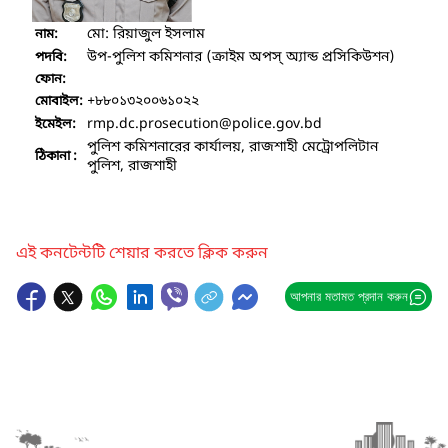
মো: রিয়াজুল ইসলাম
নাম:
উপ-পুলিশ কমিশনার (ক্রাইম অপস্ অ্যান্ড প্রসিকিউশন)
পদবি:
ফোন:
+৮৮০১৩২০০৬১০২২
মোবাইল:
rmp.dc.prosecution
@police.gov.bd
ইমেইল:
পুলিশ কমিশনারের কার্যালয়, রাজশাহী মেট্রোপলিটান
ঠিকানা :
পুলিশ, রাজশাহী
এই কনটেন্টটি শেয়ার করতে ক্লিক করুন
আপনার মতামত প্রদান করুন