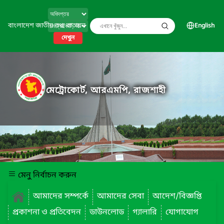
বাংলাদেশ জাতীয় তথ্য বাতায়ন
English
দেখুন
মেট্রোকোর্ট, আরএমপি, রাজশাহী
মেনু নির্বাচন করুন
আমাদের সম্পর্কে
আমাদের সেবা
আদেশ/বিজ্ঞপ্তি
প্রকাশনা ও প্রতিবেদন
ডাউনলোড
গ্যালারি
যোগাযোগ