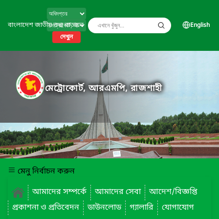
বাংলাদেশ জাতীয় তথ্য বাতায়ন
English
দেখুন
মেট্রোকোর্ট, আরএমপি, রাজশাহী
মেনু নির্বাচন করুন
আমাদের সম্পর্কে
আমাদের সেবা
আদেশ/বিজ্ঞপ্তি
প্রকাশনা ও প্রতিবেদন
ডাউনলোড
গ্যালারি
যোগাযোগ