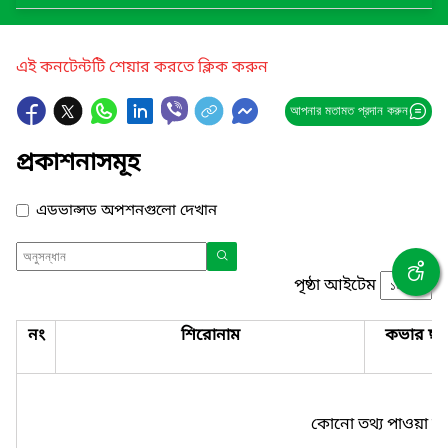
এই কনটেন্টটি শেয়ার করতে ক্লিক করুন
আপনার মতামত প্রদান করুন
প্রকাশনাসমূহ
এডভান্সড অপশনগুলো দেখান
পৃষ্ঠা আইটেম
নং
শিরোনাম
কভার ছব
কোনো তথ্য পাওয়া যা