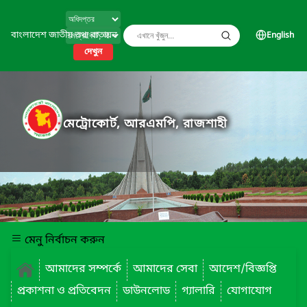
বাংলাদেশ জাতীয় তথ্য বাতায়ন
English
দেখুন
মেট্রোকোর্ট, আরএমপি, রাজশাহী
মেনু নির্বাচন করুন
আমাদের সম্পর্কে
আমাদের সেবা
আদেশ/বিজ্ঞপ্তি
প্রকাশনা ও প্রতিবেদন
ডাউনলোড
গ্যালারি
যোগাযোগ