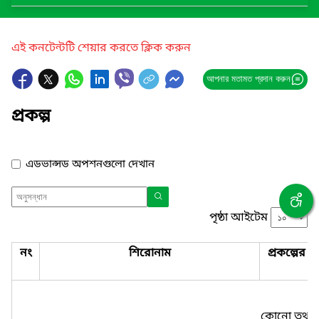
এই কনটেন্টটি শেয়ার করতে ক্লিক করুন
আপনার মতামত প্রদান করুন
প্রকল্প
এডভান্সড অপশনগুলো দেখান
পৃষ্ঠা আইটেম
নং
শিরোনাম
প্রকল্পের 
কোনো তথ্য প