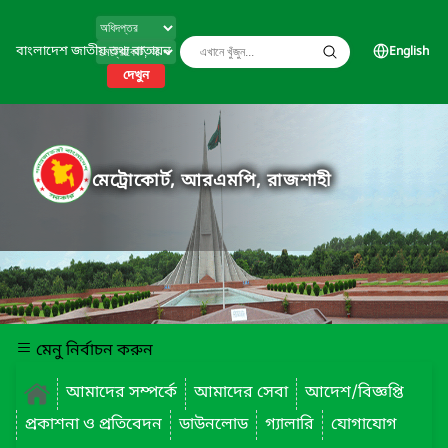
বাংলাদেশ জাতীয় তথ্য বাতায়ন
English
দেখুন
মেট্রোকোর্ট, আরএমপি, রাজশাহী
মেনু নির্বাচন করুন
আমাদের সম্পর্কে
আমাদের সেবা
আদেশ/বিজ্ঞপ্তি
প্রকাশনা ও প্রতিবেদন
ডাউনলোড
গ্যালারি
যোগাযোগ